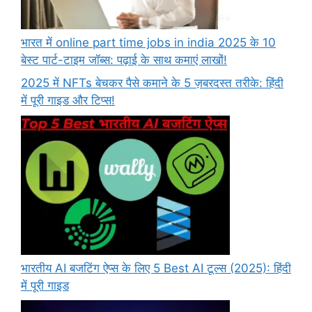
भारत में online part time jobs in india 2025 के 10
बेस्ट पार्ट-टाइम जॉब्स: पढ़ाई के साथ कमाएं लाखों!
2025 में NFTs बेचकर पैसे कमाने के 5 ज़बरदस्त तरीके: हिंदी
में पूरी गाइड और टिप्स!
भारतीय AI बजटिंग ऐप्स के लिए 5 Best AI टूल्स (2025): हिंदी
में पूरी गाइड