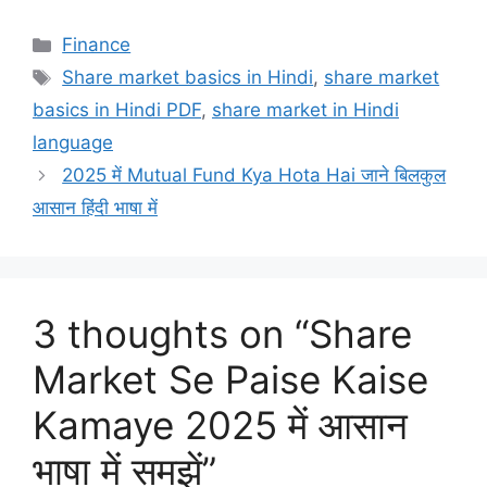
h
a
nt
m
e
n
h
at
c
er
ai
s
k
ar
Categories
Finance
s
e
e
l
s
e
e
Tags
Share market basics in Hindi
,
share market
A
b
st
a
dI
basics in Hindi PDF
,
share market in Hindi
p
o
g
n
language
p
o
e
2025 में Mutual Fund Kya Hota Hai जाने बिलकुल
k
आसान हिंदी भाषा में
3 thoughts on “Share
Market Se Paise Kaise
Kamaye 2025 में आसान
भाषा में समझें”