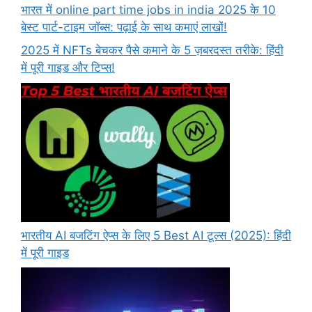
भारत में online part time jobs in india 2025 के 10
बेस्ट पार्ट-टाइम जॉब्स: पढ़ाई के साथ कमाएं लाखों!
2025 में NFTs बेचकर पैसे कमाने के 5 ज़बरदस्त तरीके: हिंदी
में पूरी गाइड और टिप्स!
भारतीय AI बजटिंग ऐप्स के लिए 5 Best AI टूल्स (2025): हिंदी
में पूरी गाइड